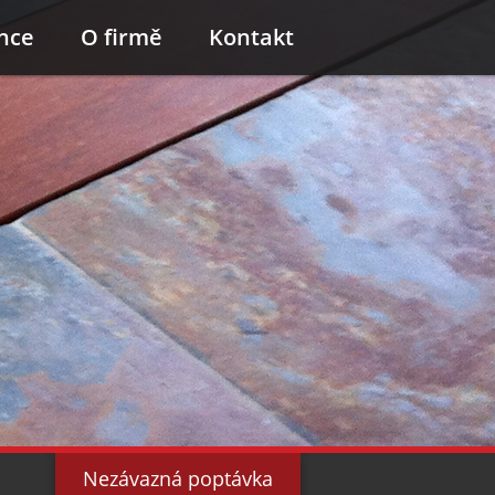
nce
O firmě
Kontakt
Nezávazná poptávka