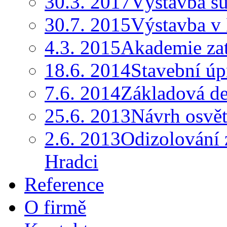
30.3. 2017
Výstavba su
30.7. 2015
Výstavba v
4.3. 2015
Akademie za
18.6. 2014
Stavební ú
7.6. 2014
Základová d
25.6. 2013
Návrh osvět
2.6. 2013
Odizolování 
Hradci
Reference
O firmě